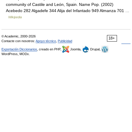
community of Castile and León, Spain. Name Pop. (2002)
Acebedo 282 Algadefe 344 Alija del Infantado 949 Almanza 701 …
Wikipedia
© Academic, 2000-2026
18+
Contacte con nosotros:
Apoyo técnico
,
Publicidad
Exportación Diccionarios
, creado en PHP,
Joomla,
Drupal,
WordPress, MODx.