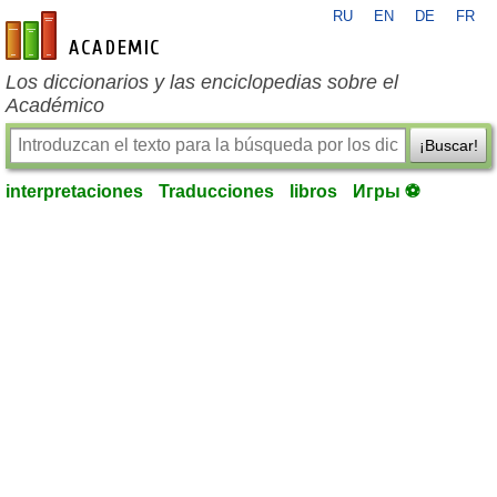
RU
EN
DE
FR
es-academic.com
Los diccionarios y las enciclopedias sobre el
Académico
¡Buscar!
interpretaciones
Traducciones
libros
Игры ⚽